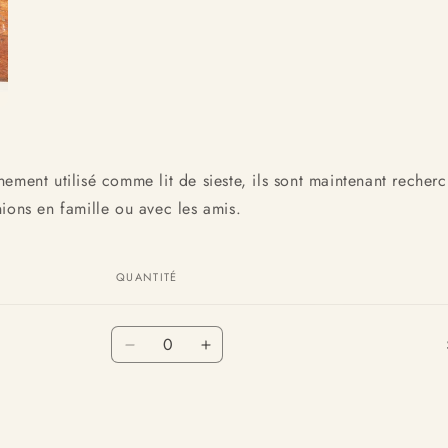
ement utilisé comme lit de sieste, ils sont maintenant recher
ions en famille ou avec les amis.
QUANTITÉ
Quantité
Réduire
Augmenter
la
la
quantité
quantité
de
de
Default
Default