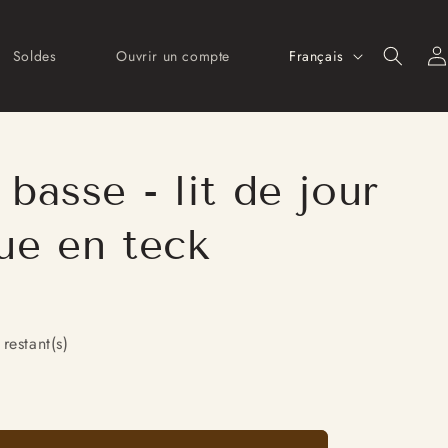
L
Connex
Français
Soldes
Ouvrir un compte
a
n
g
u
 basse - lit de jour
e
ue en teck
restant(s)