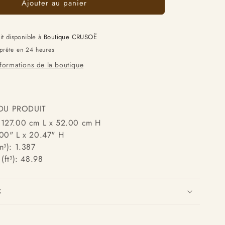
Ajouter au panier
ait disponible à
Boutique CRUSOË
prête en 24 heures
nformations de la boutique
DU PRODUIT
 127.00 cm L x 52.00 cm H
00" L x 20.47" H
m³): 1.387
(ft³): 48.98
x