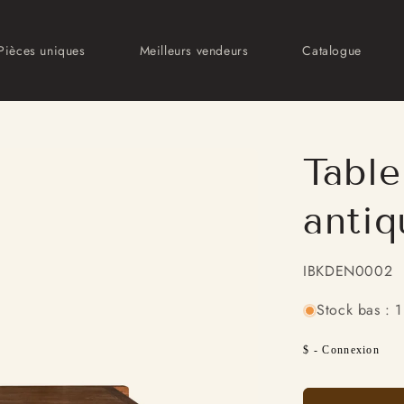
Pièces uniques
Meilleurs vendeurs
Catalogue
Table
antiq
SKU:
IBKDEN0002
Stock bas : 1 
Prix
$ - Connexion
habituel