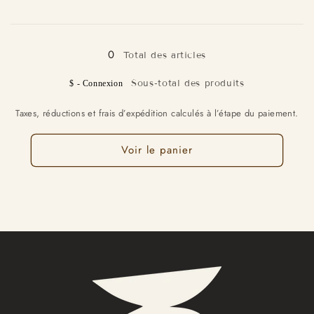
quantité
quantité
Chargement
de
de
Basse
Basse
en
0
cours...
Total des articles
Sous-total des produits
$ - Connexion
Taxes, réductions et frais d’expédition calculés à l’étape du paiement.
Voir le panier