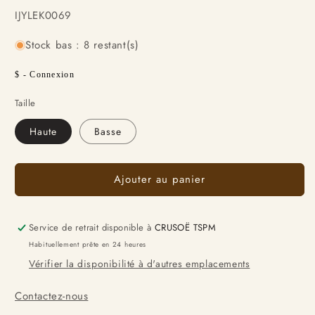
SKU:
IJYLEK0069
Stock bas : 8 restant(s)
Prix
$ - Connexion
habituel
Taille
Haute
Basse
Ajouter au panier
Service de retrait disponible à
CRUSOË TSPM
Habituellement prête en 24 heures
Vérifier la disponibilité à d'autres emplacements
Contactez-nous