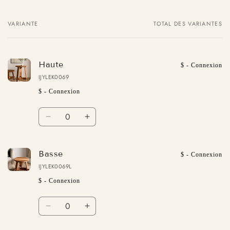
VARIANTE
TOTAL DES VARIANTES
Votre
panier
Haute
$ - Connexion
IJYLEK0069
$ - Connexion
Quantité
Réduire
Augmenter
la
la
quantité
quantité
de
de
Basse
$ - Connexion
Haute
Haute
IJYLEK0069L
$ - Connexion
Quantité
Réduire
Augmenter
la
la